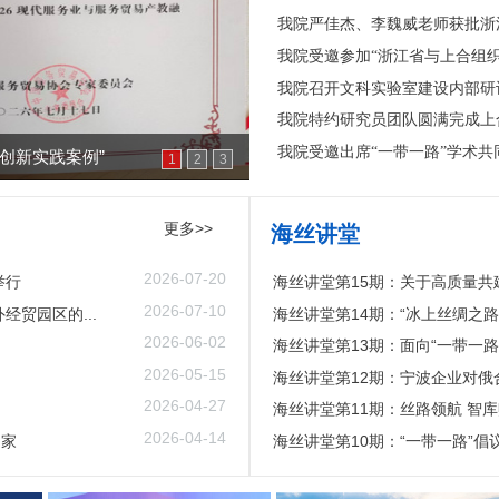
我院严佳杰、李魏威老师获批浙
我院受邀参加“浙江省与上合组
我院召开文科实验室建设内部研
我院特约研究员团队圆满完成上合
我院受邀出席“一带一路”学术共
1
2
3
更多>>
海丝讲堂
2026-07-20
举行
海丝讲堂第15期：关于高质量共
2026-07-10
贸园区的...
海丝讲堂第14期：“冰上丝绸之
2026-06-02
海丝讲堂第13期：面向“一带一路
2026-05-15
海丝讲堂第12期：宁波企业对
2026-04-27
海丝讲堂第11期：丝路领航 智库
2026-04-14
多家
海丝讲堂第10期：“一带一路”