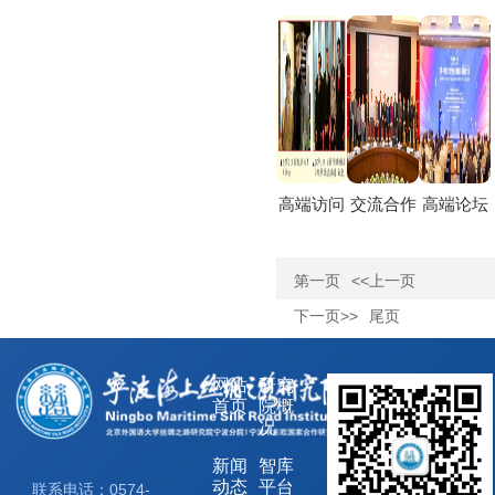
高端访问
交流合作
高端论坛
第一页
<<上一页
下一页>>
尾页
网站
研究
首页
院概
况
新闻
智库
动态
平台
联系电话：0574-