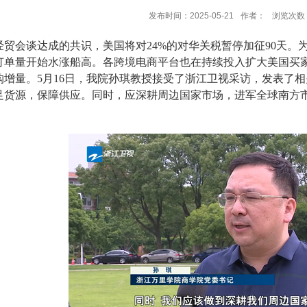
发布时间：2025-05-21
作者：
浏览次数
经贸会谈达成的共识，美国将对
24%
的对华关税暂停加征
90
天。
订单量开始水涨船高。各跨境电商平台也在持续投入扩大美国买
购增量。
5
月
16
日，我院孙琪教授接受了浙江卫视采访，发表了相
足货源，保障供应。同时，应深耕周边国家市场，进军全球南方